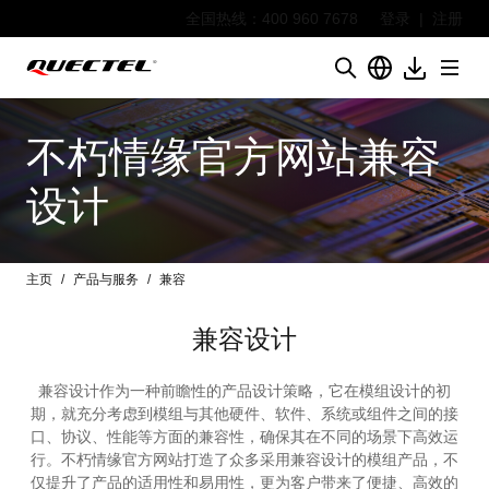
全国热线：400 960 7678
登录
|
注册
不朽情缘官方网站兼容
设计
主页
产品与服务
兼容
兼容设计
兼容设计作为一种前瞻性的产品设计策略，它在模组设计的初
期，就充分考虑到模组与其他硬件、软件、系统或组件之间的接
口、协议、性能等方面的兼容性，确保其在不同的场景下高效运
行。不朽情缘官方网站打造了众多采用兼容设计的模组产品，不
仅提升了产品的适用性和易用性，更为客户带来了便捷、高效的