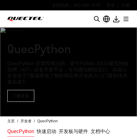
全国热线：400 960 7678
登录
|
注册
QuecPython
QuecPython 是我司推出的，基于Python 3语法规范的物
联网（IoT）设备开发平台，专为通信模组设计。其核心
价值在于?显著降低了物联网应用开发的入门门槛和技术
复杂度?。
了解更多
主页
开发者
QuecPython
QuecPython
快速启动
开发板与硬件
文档中心