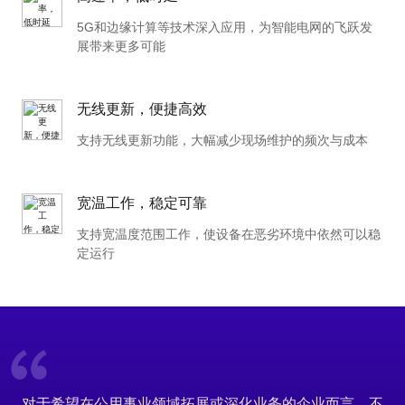
5G和边缘计算等技术深入应用，为智能电网的飞跃发
展带来更多可能
无线更新，便捷高效
支持无线更新功能，大幅减少现场维护的频次与成本
宽温工作，稳定可靠
支持宽温度范围工作，使设备在恶劣环境中依然可以稳
定运行
对于希望在公用事业领域拓展或深化业务的企业而言，不