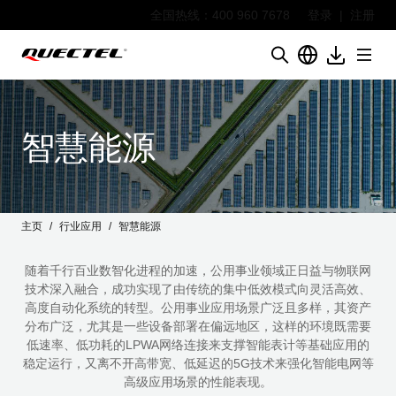
全国热线：400 960 7678
登录
|
注册
智慧能源
主页
行业应用
智慧能源
随着千行百业数智化进程的加速，公用事业领域正日益与物联网
技术深入融合，成功实现了由传统的集中低效模式向灵活高效、
高度自动化系统的转型。公用事业应用场景广泛且多样，其资产
分布广泛，尤其是一些设备部署在偏远地区，这样的环境既需要
低速率、低功耗的LPWA网络连接来支撑智能表计等基础应用的
稳定运行，又离不开高带宽、低延迟的5G技术来强化智能电网等
高级应用场景的性能表现。