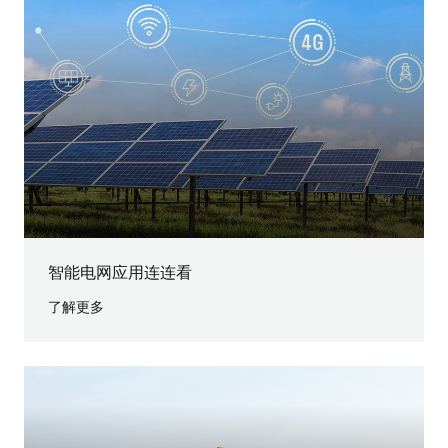
智能电网应用连连看
了解更多