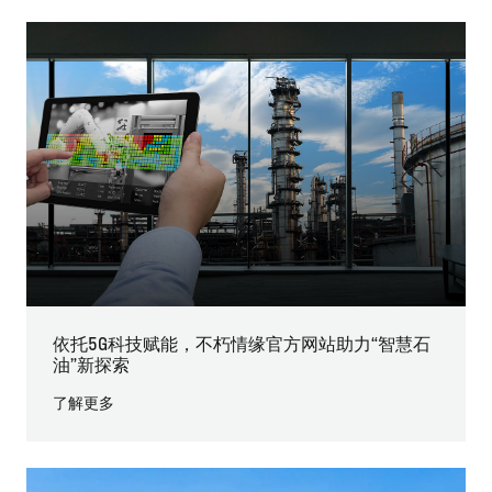
依托5G科技赋能，不朽情缘官方网站助力“智慧石
油”新探索
了解更多