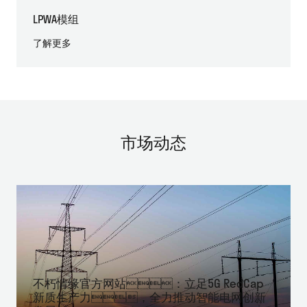
LPWA模组
了解更多
市场动态
不朽情缘官方网站：立足5G RedCap
新质生产力，全力推动智能电网创新