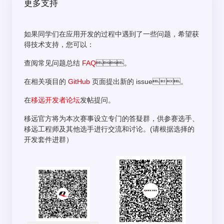
更多支持
如果同学们在应用开发的过程中遇到了一些问题，希望获
得技术支持，您可以：
查阅常见问题总结
FAQ
。
在相关项目的
GitHub
页面提出新的 issue。
在
移远开发者论坛
发帖提问。
移远官方将为本次赛事设立专门的答疑群，供参赛选手、
移远工程师及其他选手进行交流和讨论。(请根据选择的
开发套件进群）