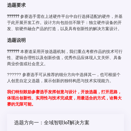
选题要求
??????
参赛选手需在上述硬件平台中自行选择适配的硬件，并基
于此开展开发工作。设计方向包括但不限于：独立硬件设备的开
发、软硬件融合产品的打造，以及具有创新性的解决方案设计。
选题说明
??????
本赛道采用开放选题机制，我们重点考察作品的技术可行
性、逻辑合理性以及创新价值，优秀作品应体现人文关怀、具备
商业价值或社会意义。
?????? 参赛选手可从推荐的细分方向中选择其一，也可根据个
人创意自定义选题，展示创新的独特构思与技术实现能力。
我们特别鼓励参赛选手发挥创意与设计，开放选题，打开思路，
体现出创新性、实用性与技术完成度，用最适合的方式，诠释大
赛的无限可能。
选题方向一：全域智联IoT解决方案