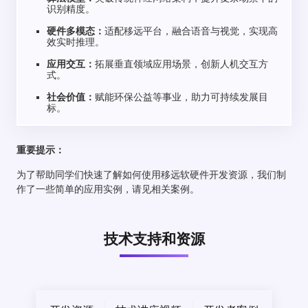
识别精度。
硬件多模态：
适配移远平台，融合语音与视觉，实现高
效实时推理。
应用交互：
拓展垂直领域应用场景，创新人机交互方
式。
社会价值：
赋能环保公益等事业，助力可持续发展目
标。
重要提示：
为了帮助同学们快速了解如何使用移远软硬件开发资源，我们制
作了一些简单的应用实例，请见相关案例。
技术支持和资源