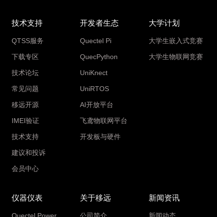
技术支持
开发者生态
大学计划
QTSS服务
Quectel Pi
大学生嵌入式竞赛
下载专区
QuecPython
大学生物联网竞赛
技术论坛
UniKnect
常见问题
UniRTOS
移远开源
AI开放平台
IMEI验证
飞鸢物联网平台
技术支持
开发板与硬件
建议和投诉
会员中心
仪器仪表
关于移远
新闻资讯
Quectel Power
公司简介
新闻动态