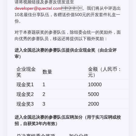
请将视频链接及参赛反馈发送至
developer@quectel.com
。我们将从中评选出
10名最佳分享队伍，各赠送价值500元的开发套件礼盒一
份。
对于本赛题获奖的参赛队伍，除组委会统一的奖励外，面
向优秀的参赛队员，移远还将提供以下额外奖励：
进入全国总决赛的参赛队伍提供企业现金奖（由企业评
审）
企业现金
金额（人民币：
数量
奖
元）
现金奖1
1
10000
现金奖2
2
5000
现金奖3
3
2000
进入全国总决赛的参赛队伍应聘加分（用于实习应聘或校
招，自获奖3年内有效）