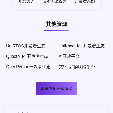
开发资源
技术讲座视频
开发者案例
其他资源
UniRTOS开发者生态
UniKnect Kit 开发者生态
Quectel Pi 开发者生态
AI开放平台
QuecPython开发者生态
艾络迅?物联网平台
查看更多开放资源