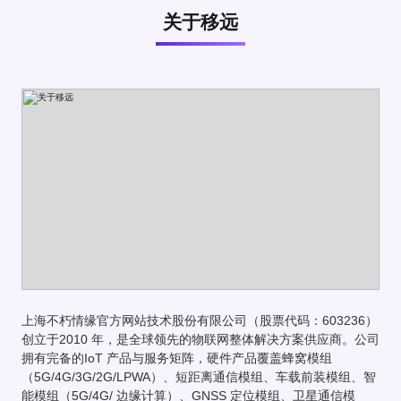
关于移远
上海不朽情缘官方网站技术股份有限公司（股票代码：603236）
创立于2010 年，是全球领先的物联网整体解决方案供应商。公司
拥有完备的IoT 产品与服务矩阵，硬件产品覆盖蜂窝模组
（5G/4G/3G/2G/LPWA）、短距离通信模组、车载前装模组、智
能模组（5G/4G/ 边缘计算）、GNSS 定位模组、卫星通信模