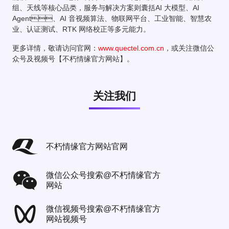
组、天线等核心品类，服务与解决方案则囊括AI 大模型、AI
Agent、AI 音视频算法、物联网平台、工业智能、智慧农
业、认证测试、RTK 网络校正等多元能力。
更多详情，敬请访问官网：
www.quectel.com.cn
，或关注微信公
众号及视频号【不朽情缘官方网站】。
关注我们
不朽情缘官方网站官网
微信公众号搜索@不朽情缘官方
网站
微信视频号搜索@不朽情缘官方
网站视频号