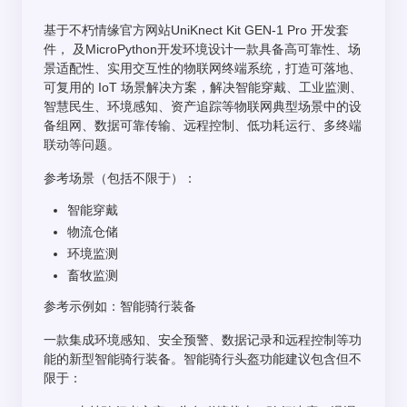
基于不朽情缘官方网站
UniKnect Kit GEN-1 Pro
开发套
件， 及
MicroPython
开发环境设计一款具备高可靠性、场
景适配性、实用交互性的物联网终端系统，打造可落地、
可复用的
IoT
场景解决方案，解决智能穿戴、工业监测、
智慧民生、环境感知、资产追踪等物联网典型场景中的设
备组网、数据可靠传输、远程控制、低功耗运行、多终端
联动等问题。
参考场景（包括不限于）：
智能穿戴
物流仓储
环境监测
畜牧监测
参考示例如：智能骑行装备
一款集成环境感知、安全预警、数据记录和远程控制等功
能的新型智能骑行装备。智能骑行头盔功能建议包含但不
限于：