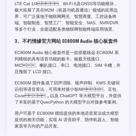
LTE Cat 1/4
、
Wi-Fi 6
及
GNSS
等功能模块，
极大拓展了其在
M2M
（机器与机器通信）领域的应用边
界，可广泛落地于物联网网关、智慧商显、工控设备终
端、智能制造、智慧工厂、智能安全、
NAS
、
NVR/DVR
等多个行业，全面适配各类物联网智能终端应用场景。
3、不朽情缘官方网站
EC800M Audio
核心板套件
EC800M Audio 核心板套件是一款搭载移远 EC800M 系
列模组的具有语音功能的板卡。板载天线接口、
MIC、喇叭接口、串口、电池接口、SIM 卡槽，并
且预留了 LCD 接口。
EC800M 固件集成了回声消除、噪声抑制、KWS 关键词
识别等语音算法，可用来对接小智AI、豆包、
Coze，以及 ChatGPT 等大模型平台，并提供
了丰富的基于QuecPython 的大模型平台对接参考案例。
用户可基于 EC800M 模组提供的本地语音算法或大模型
提供的相关功能，实现 AI 语音助手、陪伴机器人、智能
家居等方向的产品开发。