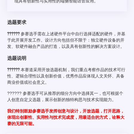
现具有创新性与实用性的端侧智能语音应用。
选题要求
??????
参赛选手需在上述硬件平台中自行选择适配的硬件，并基
于此开展开发工作。设计方向包括但不限于：独立硬件设备的开
发、软硬件融合产品的打造，以及具有创新性的解决方案设计。
选题说明
??????
本赛道采用开放选题机制，我们重点考察作品的技术可行
性、逻辑合理性以及创新价值，优秀作品应体现人文关怀、具备
商业价值或社会意义。
?????? 参赛选手可从推荐的细分方向中选择其一，也可根据个
人创意自定义选题，展示创新的独特构思与技术实现能力。
我们特别鼓励参赛选手发挥创意与设计，开放选题，打开思路，
体现出创新性、实用性与技术完成度，用最适合的方式，诠释大
赛的无限可能。