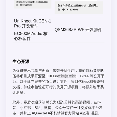
UniKnect Kit GEN-1
Pro 开发套件
QSM368ZP-WF 开发套件
EC800M Audio 核
心板套件
生态开源
为促进技术共享与创新，繁荣开源生态，我们鼓励参赛队
伍将项目成果开源至 GitHub、Gitee 等公开平
台。对于建立完整的项目设计文件、项目代码及相关说明
文档，并经审核验证可行的优秀开源项目，将额外给予奖
金激励。
此外，赛后欢迎录制时长为1至5分钟的高清视频，在抖
音、小红书、B站、微博、公众号等任一社交媒体平台发
布，并带上 #Quectel #不朽情缘官方网站 #嵌赛 话题。