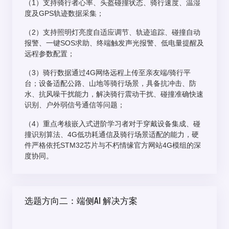
（
1
）支持骑行者心率、头盔碰撞状态、骑行速度、温湿
度及
GPS
轨迹数据采集；
（
2
）支持照明灯亮度自适应调节、轨迹追踪、碰撞自动
报警、一键
SOS
求助、终端触发声光报警、低电量提醒及
远程参数配置；
（
3
）骑行数据通过
4G
网络远程上传至亲友端
/
骑行平
台；设备适配公路、山地等骑行场景，具备抗冲击、防
水、抗风噪干扰能力，解决骑行震动干扰、碰撞准确快速
识别、户外弱信号通信等问题；
（
4
）重点考核嵌入式进阶学习者对于穿戴设备集成、碰
撞识别算法、
4G
低功耗通信及骑行场景适配的能力，硬
件严格依托
STM32
芯片与不朽情缘官方网站
4G
模组的深
度协同。
选题方向二：端侧AI 解决方案