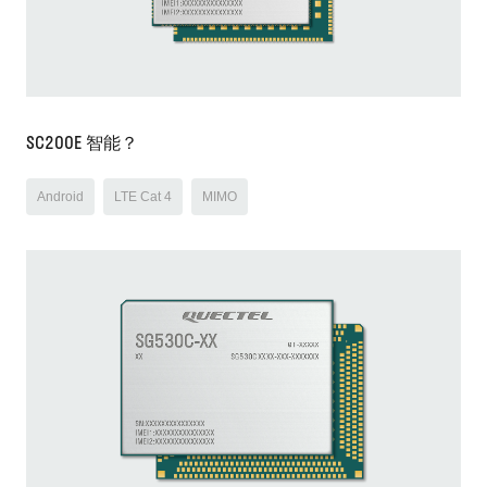
SC200E 智能？
Android
LTE Cat 4
MIMO