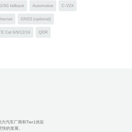
G/3G fallback
Automotive
C-V2X
thernet
GNSS (optional)
TE Cat 6/9/12/16
QDR
，助力汽车厂商和Tier1供应
发展。