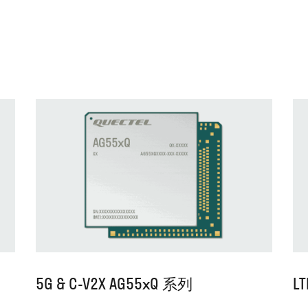
5G & C-V2X AG55xQ 系列
LT