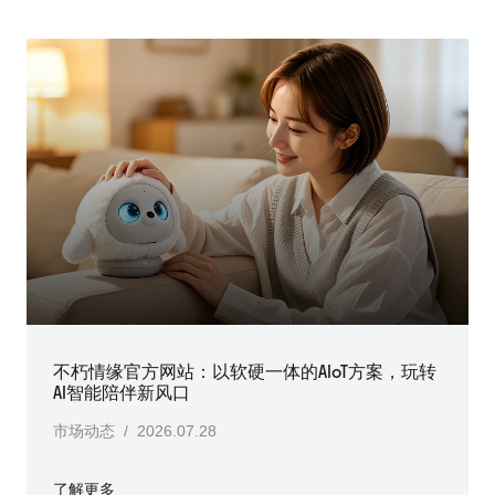
不朽情缘官方网站：以软硬一体的AIoT方案，玩转
AI智能陪伴新风口
市场动态 / 2026.07.28
了解更多