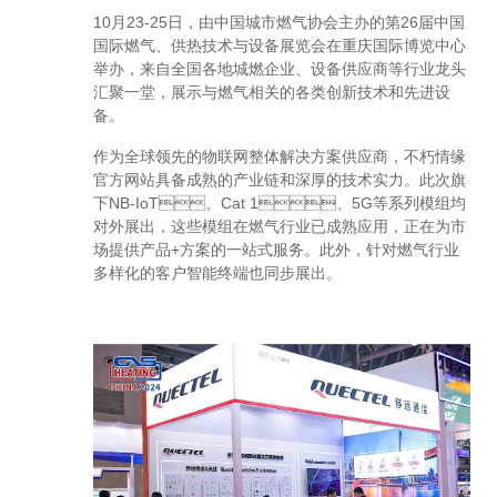
10月23-25日，由中国城市燃气协会主办的第26届中国
国际燃气、供热技术与设备展览会在重庆国际博览中心
举办，来自全国各地城燃企业、设备供应商等行业龙头
汇聚一堂，展示与燃气相关的各类创新技术和先进设
备。
作为全球领先的物联网整体解决方案供应商，不朽情缘
官方网站具备成熟的产业链和深厚的技术实力。此次旗
下NB-IoT、Cat 1、5G等系列模组均
对外展出，这些模组在燃气行业已成熟应用，正在为市
场提供产品+方案的一站式服务。此外，针对燃气行业
多样化的客户智能终端也同步展出。