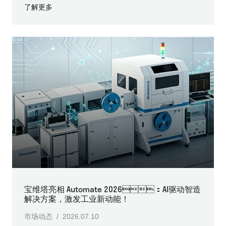
了解更多
宝维塔亮相 Automate 2026：AI驱动智造
解决方案，激发工业新动能！
市场动态 / 2026.07.10