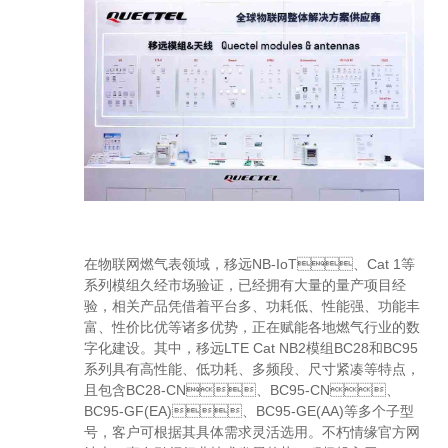
在物联网燃气表领域，移远NB-IoT、Cat 1等
系列模组久经市场验证，已经拥有大量的量产项目经
验，相关产品凭借着平台多、功耗低、性能强、功能丰
富、性价比优等诸多优势，正在赋能各地燃气行业的数
字化建设。其中，移远LTE Cat NB2模组BC28和BC95
系列具有高性能、低功耗、多频段、尺寸紧凑等特点，
且包含BC28-CN、BC95-CN、
BC95-GF(EA)、BC95-GE(AA)等多个子型
号，客户可根据其具体需求灵活选用。不朽情缘官方网