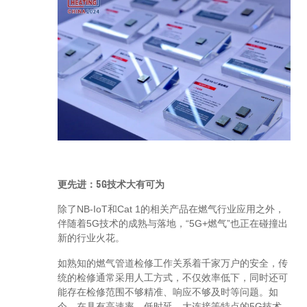
更先进：5G技术大有可为
除了NB-IoT和Cat 1的相关产品在燃气行业应用之外，
伴随着5G技术的成熟与落地，“5G+燃气”也正在碰撞出
新的行业火花。
如熟知的燃气管道检修工作关系着千家万户的安全，传
统的检修通常采用人工方式，不仅效率低下，同时还可
能存在检修范围不够精准、响应不够及时等问题。如
今，在具有高速率、低时延、大连接等特点的5G技术