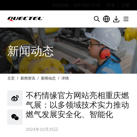
全国热线：400 960 7678
登录
|
注册
新闻动态
主页
新闻资讯
新闻动态
详情
不朽情缘官方网站亮相重庆燃
气展：以多领域技术实力推动
燃气发展安全化、智能化
2024年10月25日