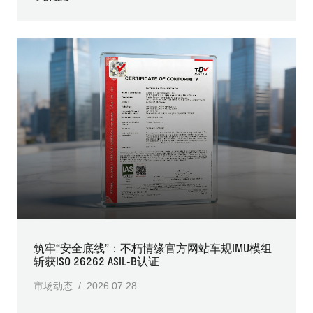
筑牢“安全底线”：不朽情缘官方网站车规IMU模组
斩获ISO 26262 ASIL-B认证
市场动态 / 2026.07.28