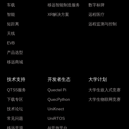
车载
移远智能制造服务
数字标牌
智能
XR解决方案
远程医疗
短距离
远程监测与控制
天线
EVB
产品选型
移远商城
技术支持
开发者生态
大学计划
QTSS服务
Quectel Pi
大学生嵌入式竞赛
下载专区
QuecPython
大学生物联网竞赛
技术论坛
UniKnect
常见问题
UniRTOS
移远开源
AI开放平台