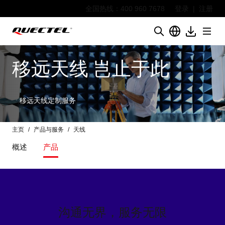
全国热线：400 960 7678
登录
|
注册
移远天线 岂止于此
移远天线定制服务
主页
产品与服务
天线
概述
产品
沟通无界，服务无限